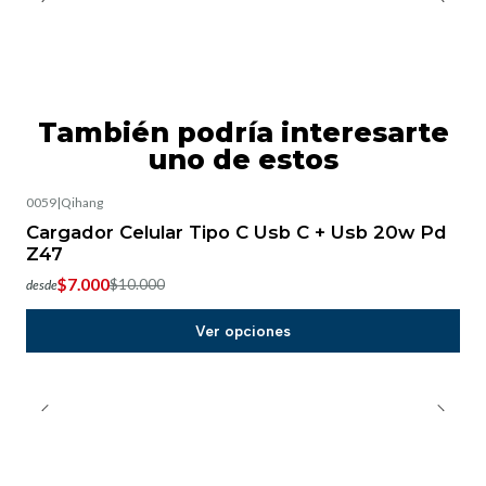
También podría interesarte
uno de estos
0059
|
Qihang
-30%
OFF
Cargador Celular Tipo C Usb C + Usb 20w Pd
Z47
$7.000
$10.000
desde
Ver opciones