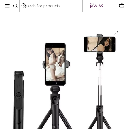
Inicio
Productos
Trípode Celular Teléfono Bastón Selfie Control Bluetooth