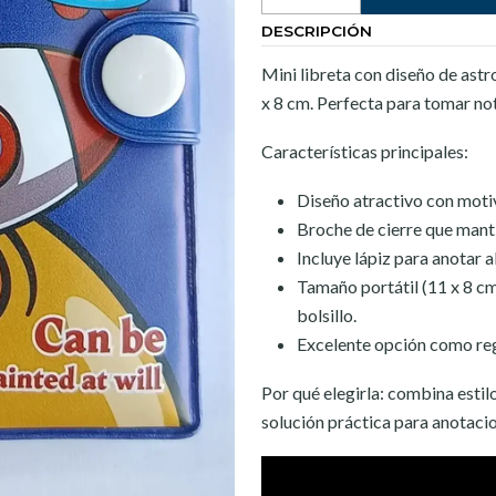
DESCRIPCIÓN
Mini libreta con diseño de ast
x 8 cm. Perfecta para tomar nota
Características principales:
Diseño atractivo con motiv
Broche de cierre que manti
Incluye lápiz para anotar al
Tamaño portátil (11 x 8 cm
bolsillo.
Excelente opción como reg
Por qué elegirla: combina esti
solución práctica para anotacion